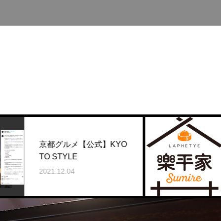
京都グルメ【公式】KYO
11
TO STYLE
ます
2021.12.04
2021